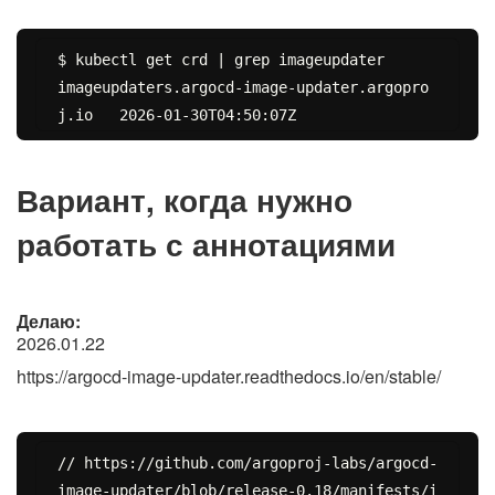
$ kubectl get crd | grep imageupdater

imageupdaters.argocd-image-updater.argopro
Вариант, когда нужно
работать с аннотациями
Делаю:
2026.01.22
https://argocd-image-updater.readthedocs.io/en/stable/
// https://github.com/argoproj-labs/argocd-
image-updater/blob/release-0.18/manifests/i