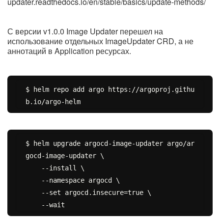
updater.readthedocs.io/en/stable/basics/update-methods/
С версии v1.0.0 Image Updater перешел на
использование отдельных ImageUpdater CRD, а не
аннотаций в Application ресурсах.
$ helm repo add argo https://argoproj.githu
$ helm upgrade argocd-image-updater argo/ar
gocd-image-updater \

    --install \

    --namespace argocd \

    --set argocd.insecure=true \
