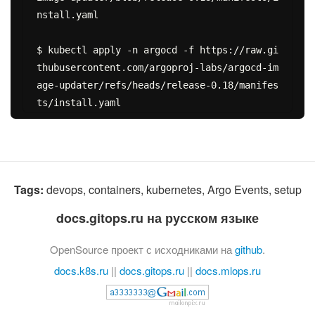
nstall.yaml

$ kubectl apply -n argocd -f https://raw.gi
thubusercontent.com/argoproj-labs/argocd-im
age-updater/refs/heads/release-0.18/manifes
Tags:
devops, containers, kubernetes, Argo Events, setup
docs.gitops.ru на русском языке
OpenSource проект с исходниками на
github
.
docs.k8s.ru
||
docs.gitops.ru
||
docs.mlops.ru