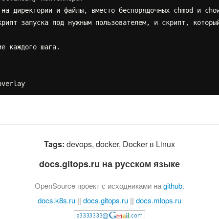
на директории и файлы, вместо беспорядочных chmod и chow
крипт запуска под нужным пользователем, и скрипт, которы
е каждого шага.

Tags:
devops, docker, Docker в Linux
docs.gitops.ru на русском языке
OpenSource проект с исходниками на
github
.
docs.k8s.ru
||
docs.gitops.ru
||
docs.mlops.ru