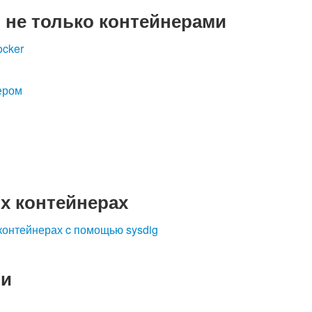
 не только контейнерами
ocker
ером
х контейнерах
онтейнерах c помощью sysdig
чи