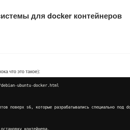
истемы для docker контейнеров
ока что это такое):
debian-ubuntu-docker.html

птов поверх s6, которые разрабатывались специально под d
остановку контейнера.
