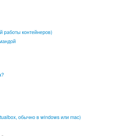
й работы контейнеров)
омандой
а?
rtualbox, обычно в windows или mac)