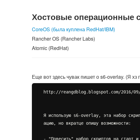
Хостовые операционные с
CoreOS (была куплена RedHat/IBM)
Rancher OS (Rancher Labs)
Atomic (RedHat)
Еще вот здесь чувак пишет о s6-overlay. (Я хз п
http://reangdblog.blogspot.com/2016/09/
Я использую s6-overlay, эта набор скри
ацию, но вкратце опишу возможности:

- "Повесить" набор скриптов на старт и 