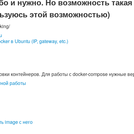
бо и нужно. Но возможность такая
ользуюсь этой возможностью)
king/
u
r в Ubuntu (IP, gateway, etc.)
овки контейнеров. Для работы с docker-compose нужные верс
тной работы
ь image с него