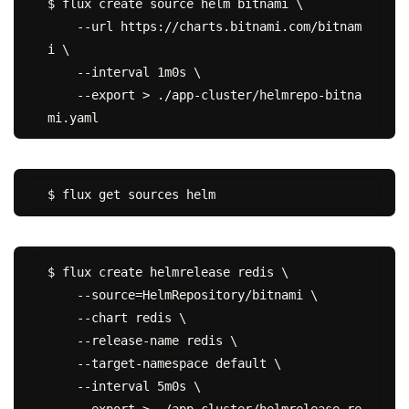
$ flux create source helm bitnami \

    --url https://charts.bitnami.com/bitnam
i \

    --interval 1m0s \

    --export > ./app-cluster/helmrepo-bitna
$ flux create helmrelease redis \

    --source=HelmRepository/bitnami \

    --chart redis \

    --release-name redis \

    --target-namespace default \

    --interval 5m0s \
