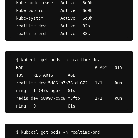
kube-node-lease   Active   6d9h

kube-public       Active   6d9h

kube-system       Active   6d9h

realtime-dev      Active   82s

$ kubectl get pods -n realtime-dev

NAME                            READY   STA
TUS    RESTARTS      AGE

realtime-dev-5d86fb7b78-df672   1/1     Run
ning   1 (47s ago)   61s

redis-dev-589977c5c6-m5ft5      1/1     Run
$ kubectl get pods -n realtime-prd
