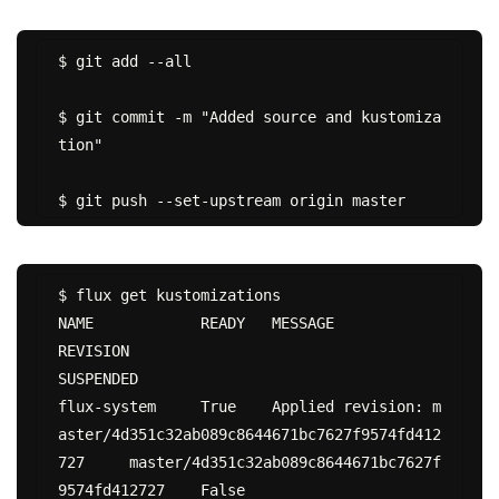
$ git add --all

$ git commit -m "Added source and kustomiza
tion"

$ flux get kustomizations

NAME           	READY	MESSAGE                                                          	
REVISION                                       	
SUSPENDED

flux-system    	True 	Applied revision: m
aster/4d351c32ab089c8644671bc7627f9574fd412
727	master/4d351c32ab089c8644671bc7627f
9574fd412727	False
