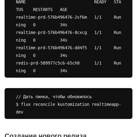
NAME                            READY   STA
TUS    RESTARTS   AGE

realtime-prd-576b496476-2sf6m   1/1     Run
ning   0          34s

realtime-prd-576b496476-8cxcg   1/1     Run
ning   0          34s

realtime-prd-576b496476-dd4f5   1/1     Run
ning   0          34s

redis-prd-589977c5c6-65ch8      1/1     Run
// Дать пинка, чтобы обновилось

$ flux reconcile kustomization realtimeapp-
Создание нового релиза