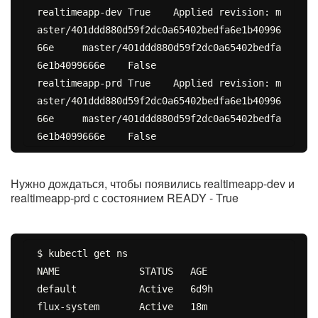
realtimeapp-dev	True 	Applied revision: m
aster/401ddd880d59f2dc0a65402bedfa6e1b40996
66e	master/401ddd880d59f2dc0a65402bedfa
6e1b4099666e	False

realtimeapp-prd	True 	Applied revision: m
aster/401ddd880d59f2dc0a65402bedfa6e1b40996
66e	master/401ddd880d59f2dc0a65402bedfa
Нужно дождаться, чтобы появились realtimeapp-dev и
realtimeapp-prd с состоянием READY - True
$ kubectl get ns

NAME              STATUS   AGE

default           Active   6d9h

flux-system       Active   18m
