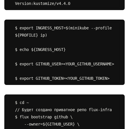
$ export INGRESS_HOST=$(minikube --profile 
${PROFILE} ip)

$ echo ${INGRESS_HOST}

$ export GITHUB_USER=<YOUR_GITHUB_USERNAME>

$ cd ~

// Будет создано приватное репо flux-infra

$ flux bootstrap github \

    --owner=${GITHUB_USER} \
