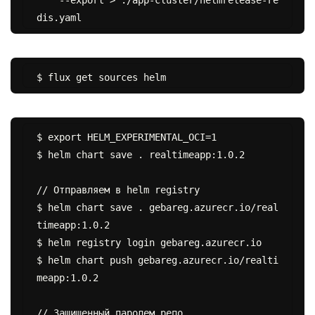
    --export > ./app-cluster/helmrelease-re
$ export HELM_EXPERIMENTAL_OCI=1

$ helm chart save . realtimeapp:1.0.2

// Отправляем в helm registry

$ helm chart save . gebareg.azurecr.io/real
timeapp:1.0.2

$ helm registry login gebareg.azurecr.io

$ helm chart push gebareg.azurecr.io/realti
meapp:1.0.2

// Защищенный паролем репо
