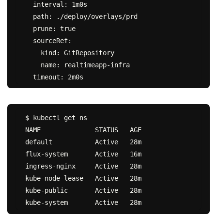
  interval: 1m0s

  path: ./deploy/overlays/prd

  prune: true

  sourceRef:

    kind: GitRepository

    name: realtimeapp-infra

$ kubectl get ns

NAME              STATUS   AGE

default           Active   28m

flux-system       Active   16m

ingress-nginx     Active   28m

kube-node-lease   Active   28m

kube-public       Active   28m
