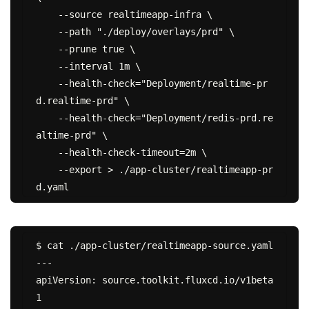
    --source realtimeapp-infra \

    --path "./deploy/overlays/prd" \

    --prune true \

    --interval 1m \

    --health-check="Deployment/realtime-pr
d.realtime-prd" \

    --health-check="Deployment/redis-prd.re
altime-prd" \

    --health-check-timeout=2m \

    --export > ./app-cluster/realtimeapp-pr
$ cat ./app-cluster/realtimeapp-source.yaml

---

apiVersion: source.toolkit.fluxcd.io/v1beta
1
