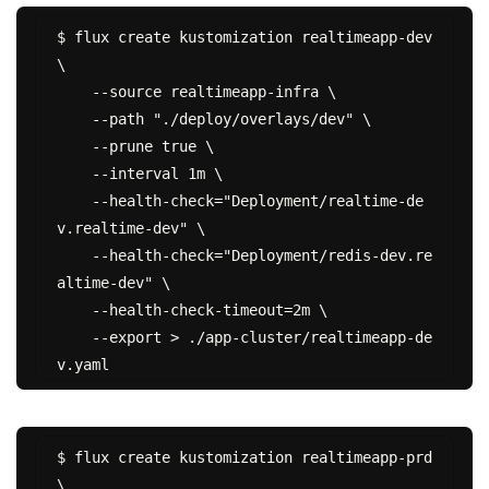
$ flux create kustomization realtimeapp-dev 
\

    --source realtimeapp-infra \

    --path "./deploy/overlays/dev" \

    --prune true \

    --interval 1m \

    --health-check="Deployment/realtime-de
v.realtime-dev" \

    --health-check="Deployment/redis-dev.re
altime-dev" \

    --health-check-timeout=2m \

    --export > ./app-cluster/realtimeapp-de
$ flux create kustomization realtimeapp-prd 
\
