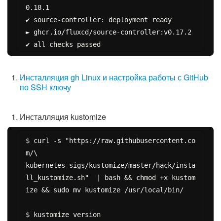
0.18.1

✔ source-controller: deployment ready

► ghcr.io/fluxcd/source-controller:v0.17.2

Инсталляция gh Linux и настройка работы с GitHub
по SSH ключу
Инсталляция kustomize
$ curl -s "https://raw.githubusercontent.co
m/\

kubernetes-sigs/kustomize/master/hack/insta
ll_kustomize.sh"  | bash && chmod +x kustom
ize && sudo mv kustomize /usr/local/bin/

$ kustomize version
