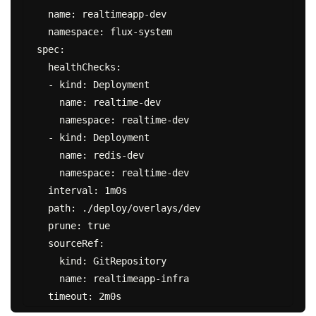
  name: realtimeapp-dev

  namespace: flux-system

spec:

  healthChecks:

  - kind: Deployment

    name: realtime-dev

    namespace: realtime-dev

  - kind: Deployment

    name: redis-dev

    namespace: realtime-dev

  interval: 1m0s

  path: ./deploy/overlays/dev

  prune: true

  sourceRef:

    kind: GitRepository

    name: realtimeapp-infra
