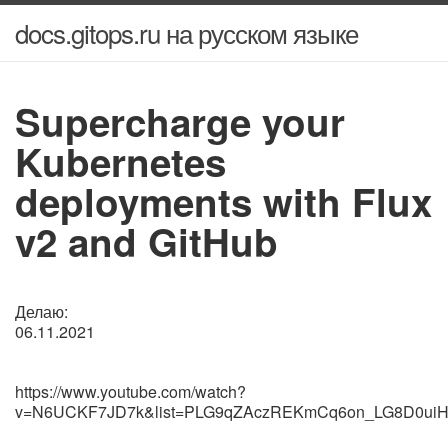
docs.gitops.ru на русском языке
Supercharge your
Kubernetes
deployments with Flux
v2 and GitHub
Делаю:
06.11.2021
https://www.youtube.com/watch?
v=N6UCKF7JD7k&list=PLG9qZAczREKmCq6on_LG8D0uiH