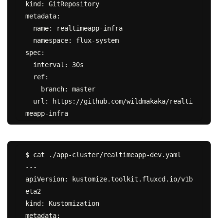
kind: GitRepository

metadata:

  name: realtimeapp-infra

  namespace: flux-system

spec:

  interval: 30s

  ref:

    branch: master

  url: https://github.com/wildmakaka/realti
$ cat ./app-cluster/realtimeapp-dev.yaml

---

apiVersion: kustomize.toolkit.fluxcd.io/v1b
eta2

kind: Kustomization

metadata:
