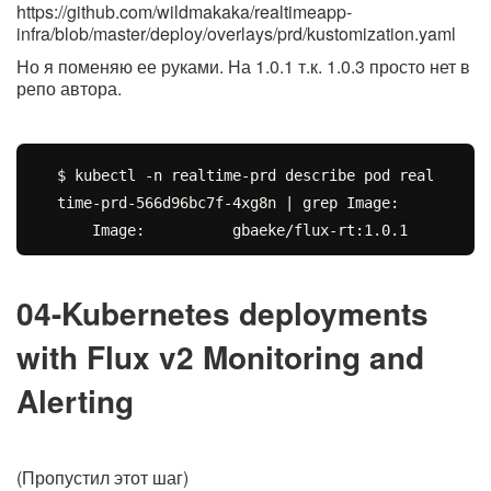
https://github.com/wildmakaka/realtimeapp-
infra/blob/master/deploy/overlays/prd/kustomization.yaml
Но я поменяю ее руками. На 1.0.1 т.к. 1.0.3 просто нет в
репо автора.
$ kubectl -n realtime-prd describe pod real
time-prd-566d96bc7f-4xg8n | grep Image:

04-Kubernetes deployments
with Flux v2 Monitoring and
Alerting
(Пропустил этот шаг)