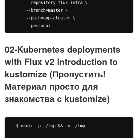
    --repository=flux-infra \

    --branch=master \

    --path=app-cluster \

02-Kubernetes deployments
with Flux v2 introduction to
kustomize (Пропустить!
Материал просто для
знакомства с kustomize)
$ mkdir -p ~/tmp && cd ~/tmp
