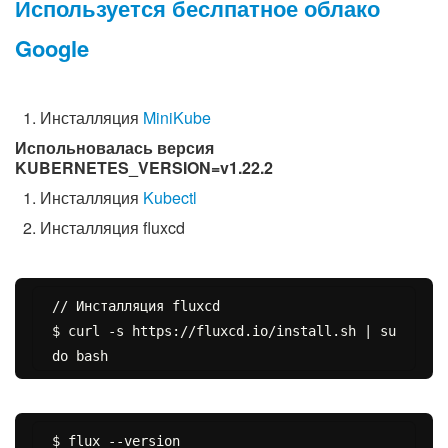
Используется беслпатное облако
Google
Инсталляция
MiniKube
Испольновалась версия
KUBERNETES_VERSION=v1.22.2
Инсталляция
Kubectl
Инсталляция fluxcd
// Инсталляция fluxcd

$ curl -s https://fluxcd.io/install.sh | su
$ flux --version
