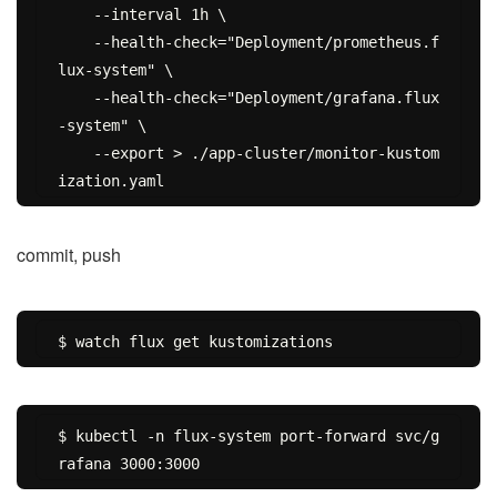
    --interval 1h \

    --health-check="Deployment/prometheus.f
lux-system" \

    --health-check="Deployment/grafana.flux
-system" \

    --export > ./app-cluster/monitor-kustom
commit, push
$ kubectl -n flux-system port-forward svc/g