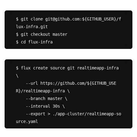
$ git clone git@github.com:${GITHUB_USER}/f
lux-infra.git

$ git checkout master

$ flux create source git realtimeapp-infra 
\

    --url https://github.com/${GITHUB_USE
R}/realtimeapp-infra \

    --branch master \

    --interval 30s \

    --export > ./app-cluster/realtimeapp-so