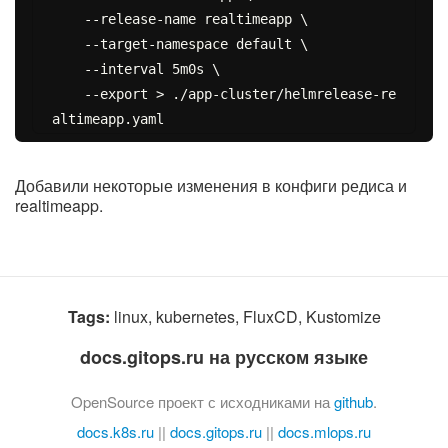
    --release-name realtimeapp \

    --target-namespace default \

    --interval 5m0s \

    --export > ./app-cluster/helmrelease-re
Добавили некоторые изменения в конфиги редиса и
realtimeapp.
Tags:
linux, kubernetes, FluxCD, Kustomize
docs.gitops.ru на русском языке
OpenSource проект с исходниками на
github
.
docs.k8s.ru
||
docs.gitops.ru
||
docs.mlops.ru