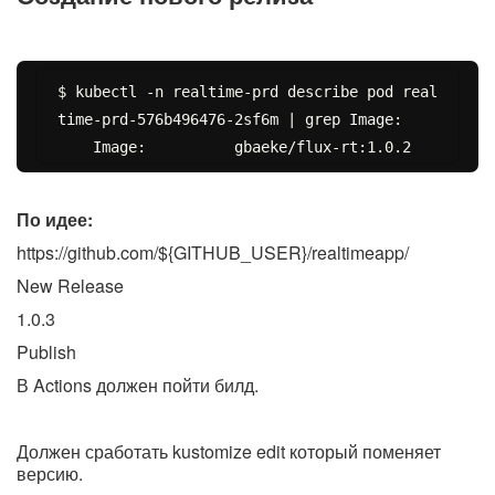
$ kubectl -n realtime-prd describe pod real
time-prd-576b496476-2sf6m | grep Image:

По идее:
https://github.com/${GITHUB_USER}/realtimeapp/
New Release
1.0.3
Publish
В Actions должен пойти билд.
Должен сработать kustomize edit который поменяет
версию.