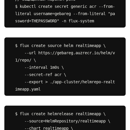
$ kubectl create secret generic acr --from-
literal username=gebareg --from-literal "pa
$ flux create source helm realtimeapp \

    --url https://gebareg.auzrecr.io/helm/v
1/repo/ \

    --interval 1m0s \

    --secret-ref acr \

    --export > ./app-cluster/helmrepo-realt
$ flux create helmrelease realtimeapp \

    --source=HelmRepository/realtimeapp \

    --chart realtimeapp \
