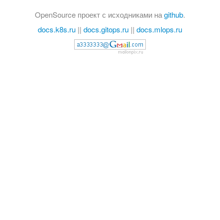
OpenSource проект с исходниками на
github
.
docs.k8s.ru
||
docs.gitops.ru
||
docs.mlops.ru